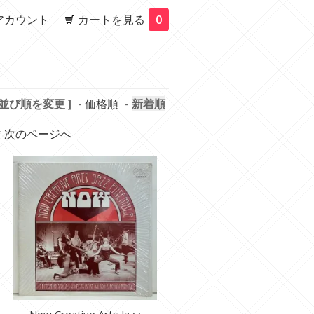
アカウント
カートを見る
0
 並び順を変更 ]
-
価格順
-
新着順
す
次のページへ