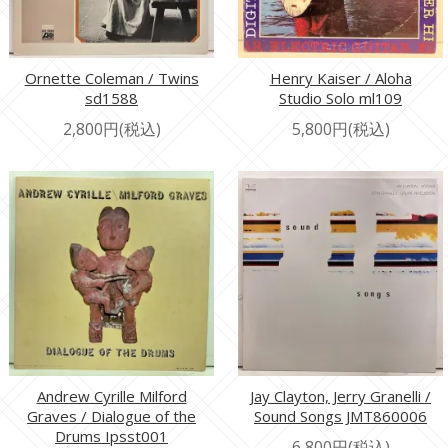
Ornette Coleman / Twins
Henry Kaiser / Aloha
sd1588
Studio Solo ml109
2,800円(税込)
5,800円(税込)
Andrew Cyrille Milford
Jay Clayton, Jerry Granelli /
Graves / Dialogue of the
Sound Songs JMT860006
Drums Ipsst001
6,800円(税込)