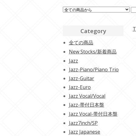
T
Category
全ての商品
New Stocks/新着商品
Jazz
Jazz-Piano/Piano Trio
Jazz-Guitar
Jazz-Euro
Jazz Vocal/Vocal
Jazz-帯付日本盤
Jazz Vocal-帯付日本盤
Jazz7inch/SP
Jazz Japanese