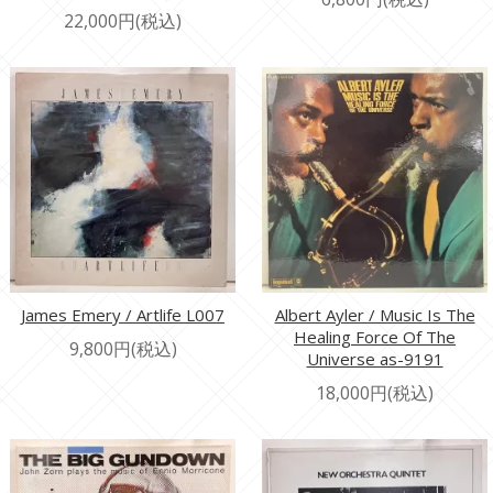
22,000円(税込)
James Emery / Artlife L007
Albert Ayler / Music Is The
Healing Force Of The
9,800円(税込)
Universe as-9191
18,000円(税込)