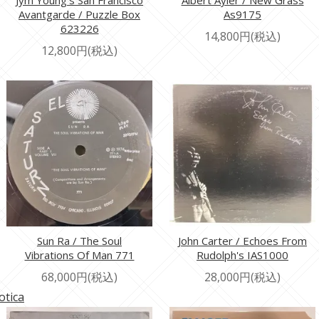
Jym Young's San Francisco
Albert Ayler / New Grass
Avantgarde / Puzzle Box
As9175
623226
14,800円(税込)
12,800円(税込)
Sun Ra / The Soul
John Carter / Echoes From
Vibrations Of Man 771
Rudolph's IAS1000
68,000円(税込)
28,000円(税込)
otica