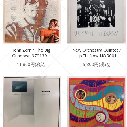
John Zorn / The Big
New Orchestra Quintet /
Gundown 979139-1
Up 'Til Now NOR001
11,800円(税込)
5,800円(税込)