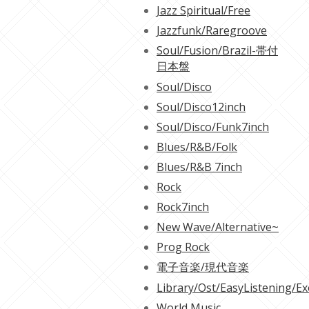
Jazz Spiritual/Free
Jazzfunk/Raregroove
Soul/Fusion/Brazil-帯付
日本盤
Soul/Disco
Soul/Disco12inch
Soul/Disco/Funk7inch
Blues/R&B/Folk
Blues/R&B 7inch
Rock
Rock7inch
New Wave/Alternative~
Prog Rock
電子音楽/現代音楽
Library/Ost/EasyListening/Ex
World Music