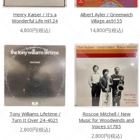
Henry Kaiser / It's a
Albert Ayler / Greenwich
Wonderful Life ml124
Village as9155
4,800円(税込)
14,800円(税込)
Tony Williams Lifetime /
Roscoe Mitchell / New
Turn It Over 24-4021
Music for Woodwinds and
Voices s1785
2,800円(税込)
2,800円(税込)