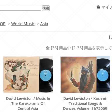
マイ
OP
>
World Music
>
Asia
[
全 [35] 商品中 [1-35] 商品を表示
David Lewiston / Music In
David Lewiston / Kashmir
The Karakorams Of
Traditional Songs &
Central Asia
Dances Volume II h72069