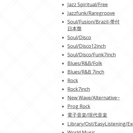
Jazz Spiritual/Free
Jazzfunk/Raregroove
Soul/Fusion/Brazil-帯付
日本盤
Soul/Disco
Soul/Disco12inch
Soul/Disco/Funk7inch
Blues/R&B/Folk
Blues/R&B 7inch
Rock
Rock7inch
New Wave/Alternative~
Prog Rock
電子音楽/現代音楽
Library/Ost/EasyListening/Ex
World Music