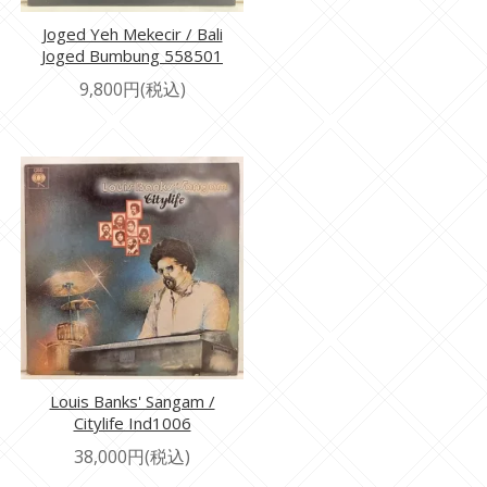
Joged Yeh Mekecir / Bali
Joged Bumbung 558501
9,800円(税込)
Louis Banks' Sangam /
Citylife Ind1006
38,000円(税込)