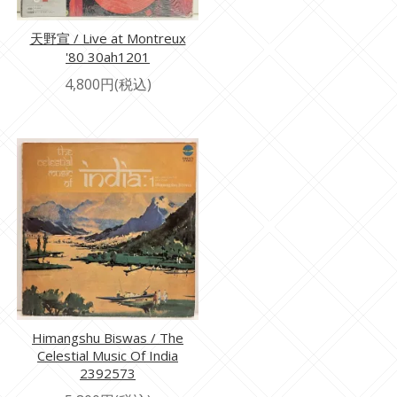
天野宣 / Live at Montreux
'80 30ah1201
4,800円(税込)
Himangshu Biswas / The
Celestial Music Of India
2392573