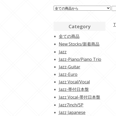
T
Category
全ての商品
New Stocks/新着商品
Jazz
Jazz-Piano/Piano Trio
Jazz-Guitar
Jazz-Euro
Jazz Vocal/Vocal
Jazz-帯付日本盤
Jazz Vocal-帯付日本盤
Jazz7inch/SP
Jazz Japanese