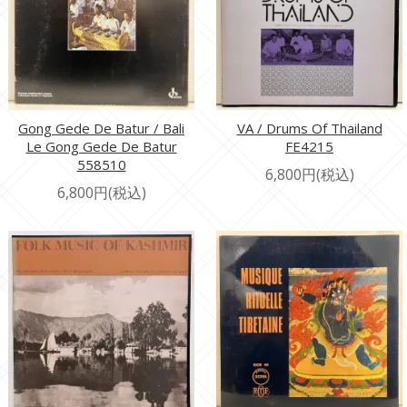
Gong Gede De Batur / Bali
VA / Drums Of Thailand
Le Gong Gede De Batur
FE4215
558510
6,800円(税込)
6,800円(税込)