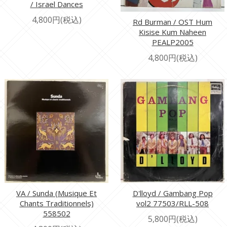
/ Israel Dances
4,800円(税込)
Rd Burman / OST Hum
Kisise Kum Naheen
PEALP2005
4,800円(税込)
VA / Sunda (Musique Et
D'lloyd / Gambang Pop
Chants Traditionnels)
vol2 77503/RLL-508
558502
5,800円(税込)