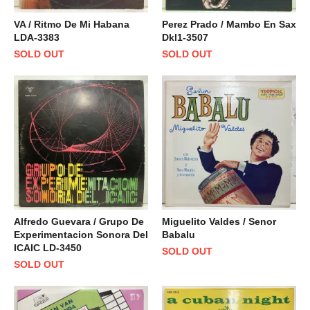
VA / Ritmo De Mi Habana
Perez Prado / Mambo En Sax
LDA-3383
Dkl1-3507
SOLD OUT
SOLD OUT
Alfredo Guevara / Grupo De
Miguelito Valdes / Senor
Experimentacion Sonora Del
Babalu
ICAIC LD-3450
SOLD OUT
SOLD OUT