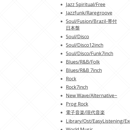
Jazz Spiritual/Free
Jazzfunk/Raregroove
Soul/Fusion/Brazil-帯付
日本盤
Soul/Disco
Soul/Disco12inch
Soul/Disco/Funk7inch
Blues/R&B/Folk
Blues/R&B 7inch
Rock
Rock7inch
New Wave/Alternative~
Prog Rock
電子音楽/現代音楽
Library/Ost/EasyListening/Ex
World Music