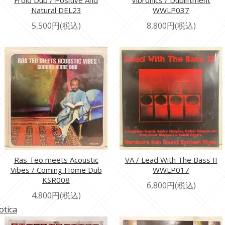
Froid Dub / Positive And
Vibronics / Dubliftment
Natural DEL23
WWLP037
5,500円(税込)
8,800円(税込)
Ras Teo meets Acoustic
VA / Lead With The Bass II
Vibes / Coming Home Dub
WWLP017
KSR008
6,800円(税込)
4,800円(税込)
otica