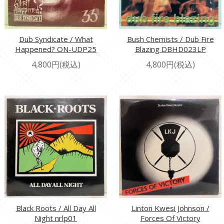
Dub Syndicate / What
Bush Chemists / Dub Fire
Happened? ON-UDP25
Blazing DBHD023LP
4,800円(税込)
4,800円(税込)
Black Roots / All Day All
Linton Kwesi Johnson /
Night nrlp01
Forces Of Victory