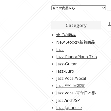
T
Category
全ての商品
New Stocks/新着商品
Jazz
Jazz-Piano/Piano Trio
Jazz-Guitar
Jazz-Euro
Jazz Vocal/Vocal
Jazz-帯付日本盤
Jazz Vocal-帯付日本盤
Jazz7inch/SP
Jazz Japanese