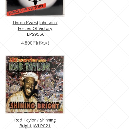
Linton Kwesi Johnson /
Forces Of Victory
ILPS9566
4,800円(税込)
Rod Taylor / Shinning
Bright JWLP021