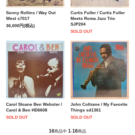
Sonny Rollins / Way Out
Curtis Fuller / Curtis Fuller
West s7017
Meets Roma Jazz Trio
SJP204
36,000円(税込)
SOLD OUT
Carol Sloane Ben Webster /
John Coltrane / My Favorite
Carol & Ben HD6608
Things sd1361
SOLD OUT
SOLD OUT
16
1
16
商品中
-
商品