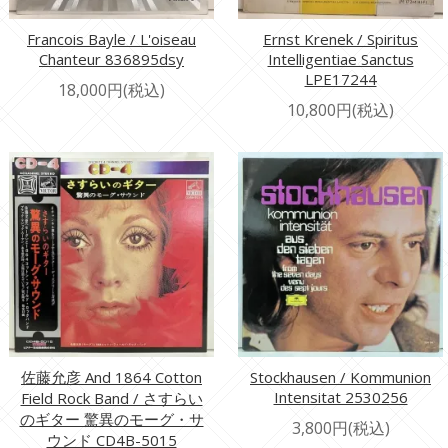
Francois Bayle / L'oiseau
Ernst Krenek / Spiritus
Chanteur 836895dsy
Intelligentiae Sanctus
LPE17244
18,000円(税込)
10,800円(税込)
佐藤允彦 And 1864 Cotton
Stockhausen / Kommunion
Intensitat 2530256
Field Rock Band / さすらい
のギター 驚異のモーグ・サ
3,800円(税込)
ウンド CD4B-5015