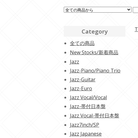
T
Category
全ての商品
New Stocks/新着商品
Jazz
Jazz-Piano/Piano Trio
Jazz-Guitar
Jazz-Euro
Jazz Vocal/Vocal
Jazz-帯付日本盤
Jazz Vocal-帯付日本盤
Jazz7inch/SP
Jazz Japanese