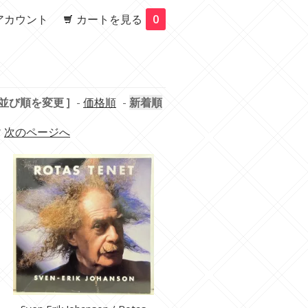
アカウント
カートを見る
0
 並び順を変更 ]
-
価格順
-
新着順
す
次のページへ