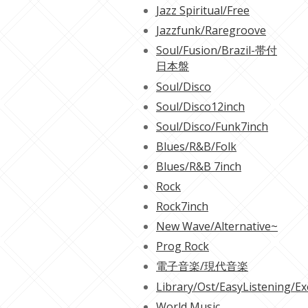
Jazz Spiritual/Free
Jazzfunk/Raregroove
Soul/Fusion/Brazil-帯付
日本盤
Soul/Disco
Soul/Disco12inch
Soul/Disco/Funk7inch
Blues/R&B/Folk
Blues/R&B 7inch
Rock
Rock7inch
New Wave/Alternative~
Prog Rock
電子音楽/現代音楽
Library/Ost/EasyListening/Ex
World Music