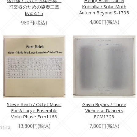
諸井誠 / 尺八と弦楽合奏、
Henry Brant Daniel
Kobialka / Solar Moth
打楽器のための協奏三章
Autumn Beyond S-1795
kvx5515
4,800円(税込)
980円(税込)
Steve Reich / Octet Music
Gavin Bryars / Three
For A Large Ensemble
Viennese Dancers
Violin Phase Ecm1168
ECM1323
13,800円(税込)
7,800円(税込)
otica