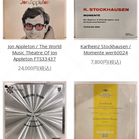
Jon Appleton / The World
Karlheinz Stockhausen /
Music Theatre Of Jon
Momente wer60024
Appleton FTS33437
7,800円(税込)
24,000円(税込)