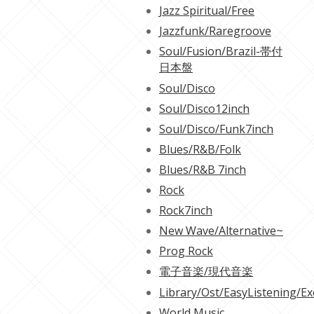
Jazz Spiritual/Free
Jazzfunk/Raregroove
Soul/Fusion/Brazil-帯付
日本盤
Soul/Disco
Soul/Disco12inch
Soul/Disco/Funk7inch
Blues/R&B/Folk
Blues/R&B 7inch
Rock
Rock7inch
New Wave/Alternative~
Prog Rock
電子音楽/現代音楽
Library/Ost/EasyListening/Ex
World Music