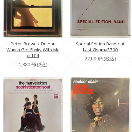
Peter Brown / Do You
Special Edition Band / at
Wanna Get Funky With Me
Last Gspma3700
dr104
22,000円(税込)
1,880円(税込)