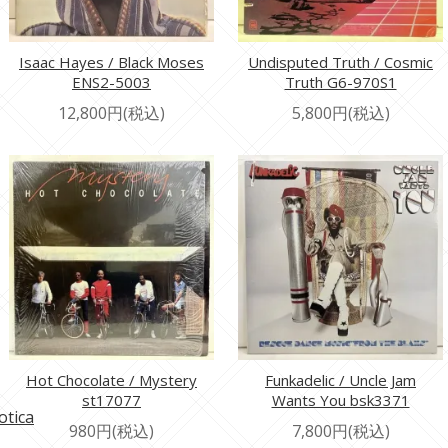
Isaac Hayes / Black Moses
Undisputed Truth / Cosmic
ENS2-5003
Truth G6-970S1
12,800円(税込)
5,800円(税込)
Hot Chocolate / Mystery
Funkadelic / Uncle Jam
st17077
Wants You bsk3371
otica
980円(税込)
7,800円(税込)