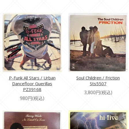
P-Funk All Stars / Urban
Soul Children / Friction
Dancefloor Guerillas
Sts5507
PZ39168
3,800円(税込)
980円(税込)