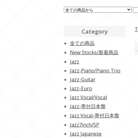
T
Category
全ての商品
New Stocks/新着商品
Jazz
Jazz-Piano/Piano Trio
Jazz-Guitar
Jazz-Euro
Jazz Vocal/Vocal
Jazz-帯付日本盤
Jazz Vocal-帯付日本盤
Jazz7inch/SP
Jazz Japanese