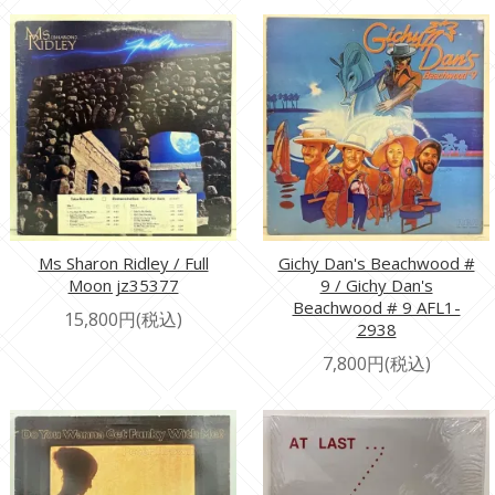
Ms Sharon Ridley / Full
Gichy Dan's Beachwood #
Moon jz35377
9 / Gichy Dan's
Beachwood # 9 AFL1-
15,800円(税込)
2938
7,800円(税込)