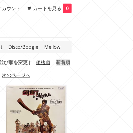
アカウント
カートを見る
0
et
Disco/Boogie
Mellow
 並び順を変更 ]
-
価格順
-
新着順
す
次のページへ