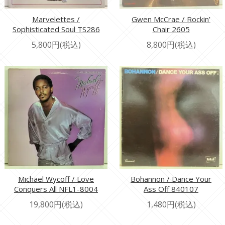
Marvelettes /
Gwen McCrae / Rockin’
Sophisticated Soul TS286
Chair 2605
5,800円(税込)
8,800円(税込)
Michael Wycoff / Love
Bohannon / Dance Your
Conquers All NFL1-8004
Ass Off 840107
19,800円(税込)
1,480円(税込)