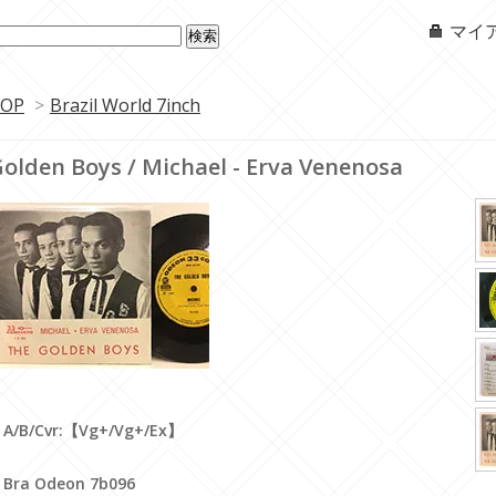
マイ
OP
>
Brazil World 7inch
olden Boys / Michael - Erva Venenosa
A/B/Cvr:【Vg+/Vg+/Ex】
Bra Odeon 7b096