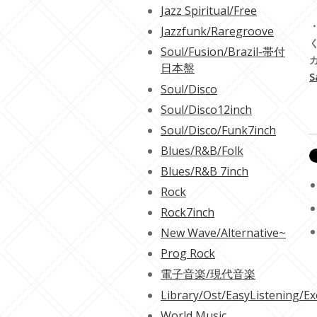
Jazz Spiritual/Free
・
Jazzfunk/Raregroove
Soul/Fusion/Brazil-帯付
日本盤
S
Soul/Disco
Soul/Disco12inch
Soul/Disco/Funk7inch
Blues/R&B/Folk
Blues/R&B 7inch
Rock
Rock7inch
New Wave/Alternative~
Prog Rock
電子音楽/現代音楽
Library/Ost/EasyListening/Ex
World Music