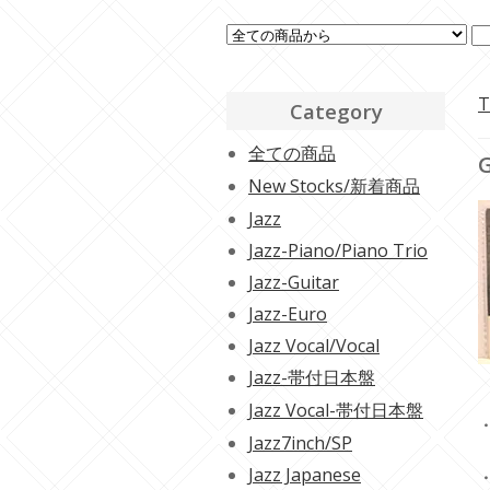
T
Category
全ての商品
G
New Stocks/新着商品
Jazz
Jazz-Piano/Piano Trio
Jazz-Guitar
Jazz-Euro
Jazz Vocal/Vocal
Jazz-帯付日本盤
Jazz Vocal-帯付日本盤
・
Jazz7inch/SP
Jazz Japanese
・