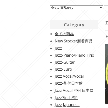
T
Category
全ての商品
E
New Stocks/新着商品
Jazz
Jazz-Piano/Piano Trio
Jazz-Guitar
Jazz-Euro
Jazz Vocal/Vocal
Jazz-帯付日本盤
Jazz Vocal-帯付日本盤
Jazz7inch/SP
Jazz Japanese