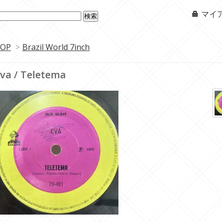
マイ
OP
>
Brazil World 7inch
va / Teletema