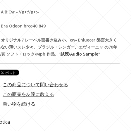
A:B:Cvr - Vg+:Vg+:-
Bra Odeon brco40.849
・オリジナル7 レーベル面書き込み小、cw- Enluecer 盤面大きく
出ない薄いスレ少々。ブラジル・シンガー、エヴィーニャ の70年
発表 ソフト・ロック/Mpb 作品。
"試聴/Audio Sample"
この商品について問い合わせる
この商品を友達に教える
買い物を続ける
otica