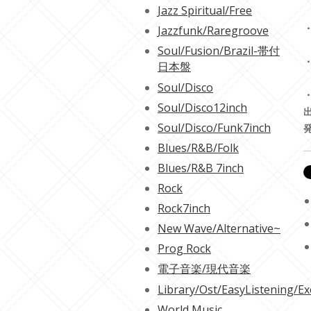
Jazz Spiritual/Free
・
Jazzfunk/Raregroove
Soul/Fusion/Brazil-帯付
・
日本盤
Soul/Disco
Soul/Disco12inch
Soul/Disco/Funk7inch
Blues/R&B/Folk
Blues/R&B 7inch
Rock
Rock7inch
New Wave/Alternative~
Prog Rock
電子音楽/現代音楽
Library/Ost/EasyListening/Ex
World Music