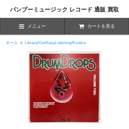
バンブーミュージック レコード 通販 買取
メニュー
カートを見る
ホーム
>
Library/Ost/EasyListening/Exotica