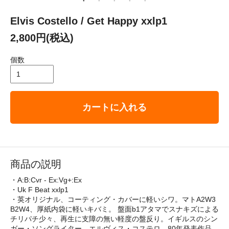
Elvis Costello / Get Happy xxlp1
2,800円(税込)
個数
カートに入れる
商品の説明
・A:B:Cvr - Ex:Vg+:Ex
・Uk F Beat xxlp1
・英オリジナル、コーティング・カバーに軽いシワ。マトA2W3
B2W4、厚紙内袋に軽いキバミ。 盤面b1アタマでスナキズによる
チリパチ少々、再生に支障の無い軽度の盤反り。イギルスのシン
ガー・ソングライター、エルヴィス・コステロ、80年発表作品。