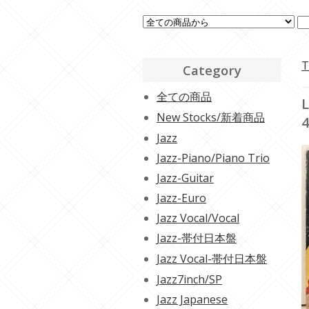
T
Category
全ての商品
L
New Stocks/新着商品
4
Jazz
Jazz-Piano/Piano Trio
Jazz-Guitar
Jazz-Euro
Jazz Vocal/Vocal
Jazz-帯付日本盤
Jazz Vocal-帯付日本盤
Jazz7inch/SP
Jazz Japanese