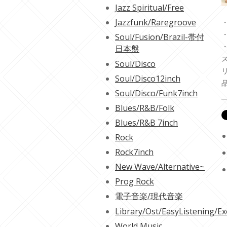
Jazz Spiritual/Free
Jazzfunk/Raregroove
・
・
Soul/Fusion/Brazil-帯付
日本盤
Soul/Disco
Soul/Disco12inch
Soul/Disco/Funk7inch
Blues/R&B/Folk
Blues/R&B 7inch
Rock
Rock7inch
New Wave/Alternative~
Prog Rock
電子音楽/現代音楽
Library/Ost/EasyListening/Ex
World Music