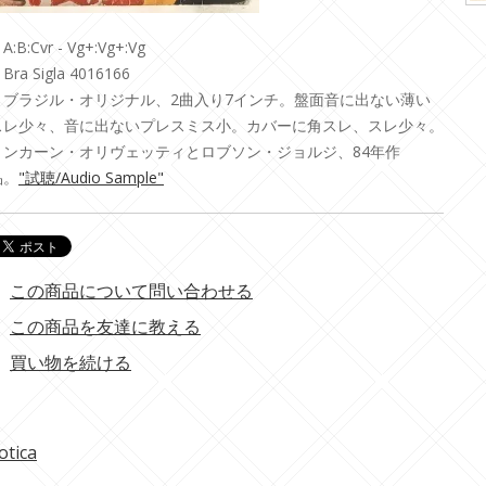
A:B:Cvr - Vg+:Vg+:Vg
Bra Sigla 4016166
・ブラジル・オリジナル、2曲入り7インチ。盤面音に出ない薄い
スレ少々、音に出ないプレスミス小。カバーに角スレ、スレ少々。
リンカーン・オリヴェッティとロブソン・ジョルジ、84年作
品。
"試聴/Audio Sample"
この商品について問い合わせる
この商品を友達に教える
買い物を続ける
otica