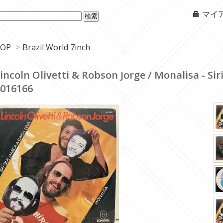
マイ
OP
>
Brazil World 7inch
incoln Olivetti & Robson Jorge / Monalisa - S
016166