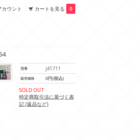
アカウント
カートを見る
0
64
j41711
型番
0円(税込)
販売価格
SOLD OUT
特定商取引法に基づく表
記 (返品など)