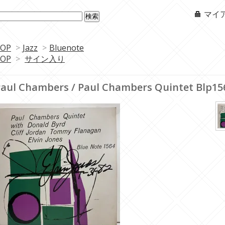
マイ
OP
>
Jazz
>
Bluenote
OP
>
サイン入り
aul Chambers / Paul Chambers Quintet Blp15