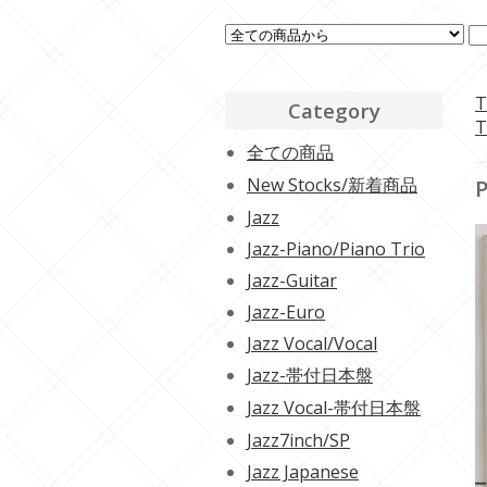
T
Category
T
全ての商品
New Stocks/新着商品
P
Jazz
Jazz-Piano/Piano Trio
Jazz-Guitar
Jazz-Euro
Jazz Vocal/Vocal
Jazz-帯付日本盤
Jazz Vocal-帯付日本盤
Jazz7inch/SP
Jazz Japanese