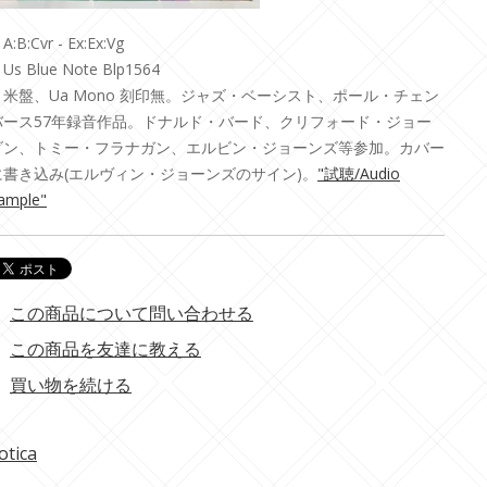
A:B:Cvr - Ex:Ex:Vg
Us Blue Note Blp1564
・米盤、Ua Mono 刻印無。ジャズ・ベーシスト、ポール・チェン
バース57年録音作品。ドナルド・バード、クリフォード・ジョー
ダン、トミー・フラナガン、エルビン・ジョーンズ等参加。カバー
に書き込み(エルヴィン・ジョーンズのサイン)。
"試聴/Audio
ample"
この商品について問い合わせる
この商品を友達に教える
買い物を続ける
otica