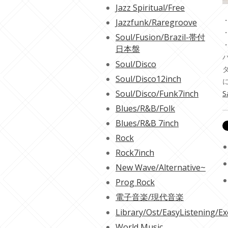
Jazz Spiritual/Free
・
Jazzfunk/Raregroove
・
Soul/Fusion/Brazil-帯付
日本盤
Soul/Disco
Soul/Disco12inch
Soul/Disco/Funk7inch
S
Blues/R&B/Folk
Blues/R&B 7inch
Rock
Rock7inch
New Wave/Alternative~
Prog Rock
電子音楽/現代音楽
Library/Ost/EasyListening/Ex
World Music