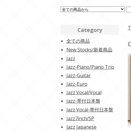
T
Category
全ての商品
C
New Stocks/新着商品
Jazz
Jazz-Piano/Piano Trio
Jazz-Guitar
Jazz-Euro
Jazz Vocal/Vocal
Jazz-帯付日本盤
Jazz Vocal-帯付日本盤
Jazz7inch/SP
Jazz Japanese