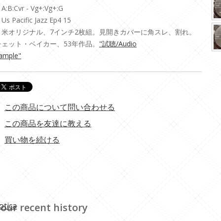
A:B:Cvr - Vg+:Vg+:G
Us Pacific Jazz Ep4 15
・米オリジナル、7インチ2枚組。見開きカバーに角スレ、割れ。
チェット・ベイカー、53年作品。
"試聴/Audio
ample"
この商品について問い合わせる
この商品を友達に教える
買い物を続ける
otica
our recent history