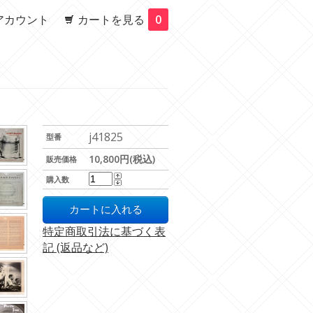
アカウント
カートを見る
0
j41825
型番
10,800円(税込)
販売価格
購入数
特定商取引法に基づく表
記 (返品など)