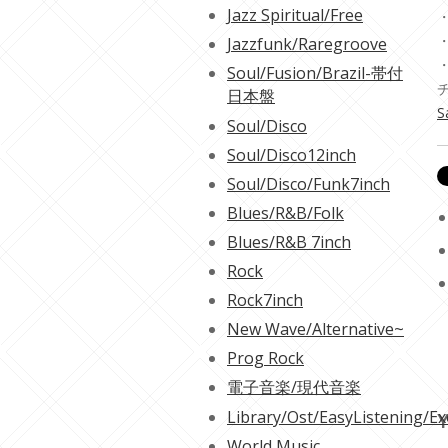
Jazz Spiritual/Free
・
・
Jazzfunk/Raregroove
Soul/Fusion/Brazil-帯付
日本盤
S
Soul/Disco
Soul/Disco12inch
Soul/Disco/Funk7inch
Blues/R&B/Folk
Blues/R&B 7inch
Rock
Rock7inch
New Wave/Alternative~
Prog Rock
電子音楽/現代音楽
Library/Ost/EasyListening/Ex
Y
World Music