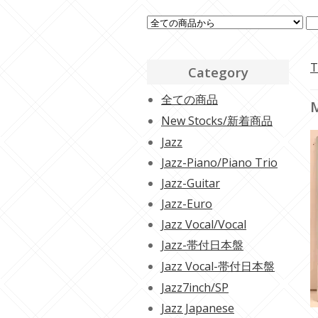
T
Category
全ての商品
M
New Stocks/新着商品
Jazz
Jazz-Piano/Piano Trio
Jazz-Guitar
Jazz-Euro
Jazz Vocal/Vocal
Jazz-帯付日本盤
Jazz Vocal-帯付日本盤
Jazz7inch/SP
Jazz Japanese