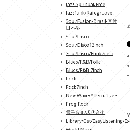
Jazz Spiritual/Free
・
・
Jazzfunk/Raregroove
Soul/Fusion/Brazil-帯付
日本盤
Soul/Disco
Soul/Disco12inch
Soul/Disco/Funk7inch
Blues/R&B/Folk
Blues/R&B 7inch
Rock
Rock7inch
New Wave/Alternative~
Prog Rock
電子音楽/現代音楽
Y
Library/Ost/EasyListening/Ex
World Music