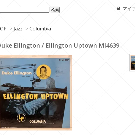
マイ
OP
>
Jazz
>
Columbia
uke Ellington / Ellington Uptown Ml4639