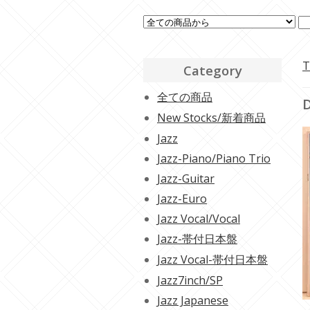
T
Category
全ての商品
D
New Stocks/新着商品
Jazz
Jazz-Piano/Piano Trio
Jazz-Guitar
Jazz-Euro
Jazz Vocal/Vocal
Jazz-帯付日本盤
Jazz Vocal-帯付日本盤
Jazz7inch/SP
Jazz Japanese