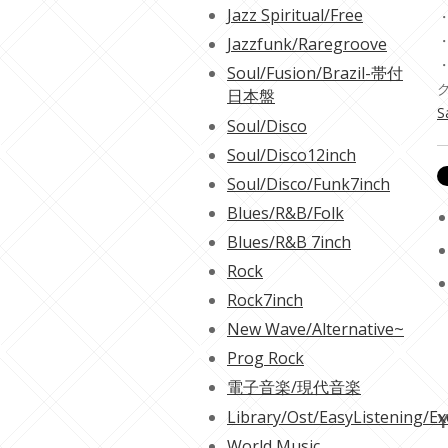
Jazz Spiritual/Free
・
・
Jazzfunk/Raregroove
Soul/Fusion/Brazil-帯付
日本盤
S
Soul/Disco
Soul/Disco12inch
Soul/Disco/Funk7inch
Blues/R&B/Folk
Blues/R&B 7inch
Rock
Rock7inch
New Wave/Alternative~
Prog Rock
電子音楽/現代音楽
Library/Ost/EasyListening/Ex
Y
World Music