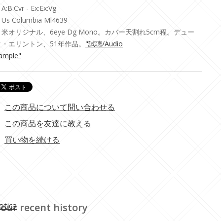
A:B:Cvr - Ex:Ex:Vg
Us Columbia Ml4639
・米オリジナル、6eye Dg Mono。カバー天割れ5cm程。デュー
ク・エリントン、51年作品。
"試聴/Audio
ample"
この商品について問い合わせる
この商品を友達に教える
買い物を続ける
otica
our recent history