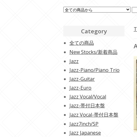
T
Category
全ての商品
A
New Stocks/新着商品
Jazz
Jazz-Piano/Piano Trio
Jazz-Guitar
Jazz-Euro
Jazz Vocal/Vocal
Jazz-帯付日本盤
Jazz Vocal-帯付日本盤
Jazz7inch/SP
Jazz Japanese