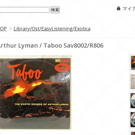
マイ
OP
>
Library/Ost/EasyListening/Exotica
rthur Lyman / Taboo Sav8002/R806