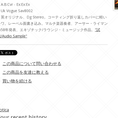
A:B:Cvr - Ex:Ex:Ex
Uk Vogue Sav8002
・英オリジナル、Dg Stereo。コーティング折り返しカバーに軽い
シワ。レーベル面書き込み。マルチ楽器奏者、アーサー・ライマン
の58年発表、エキゾチック/ラウンジ・ミュージック作品。
"試
/Audio Sample"
この商品について問い合わせる
この商品を友達に教える
買い物を続ける
otica
our recent history