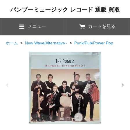
バンブーミュージック レコード 通販 買取
メニュー
カートを見る
ホーム
>
New Wave/Alternative~
>
Punk/Pub/Power Pop