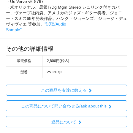
・Us Verve v6-8767
・米オリジナル、黒銀T/Dg Mgm Stereo シュリンク付きカバ
ー、ヴァーブ社内袋。アメリカのジャズ・ギター奏者、ジョニ
ー・スミス68年発表作品。ハンク・ジョーンズ、ジョージ・デュ
ヴィヴィエ 等参加。
"試聴/Audio
Sample"
その他の詳細情報
販売価格
2,800円(税込)
型番
251207j2
この商品を友達に教える
この商品について問い合わせる/ask about this
返品について