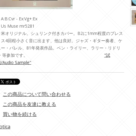
A:B:Cvr - Ex:Vg+:Ex
Us Muse mr5281
・米オリジナル。シュリンク付きカバー。B2に1mm程度のプレス
ミス4回程小さく音に出ます、他は良好。ジャズ・ギター奏者、ケ
ニー・バレル、81年発表作品。ベン・ライリー、ラリー・リドリ
ー 等参加です。
"試
/Audio Sample"
この商品について問い合わせる
この商品を友達に教える
買い物を続ける
otica