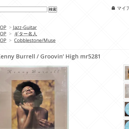
マイ
OP
>
Jazz-Guitar
OP
>
ギター名人
OP
>
Cobblestone/Muse
enny Burrell / Groovin’ High mr5281