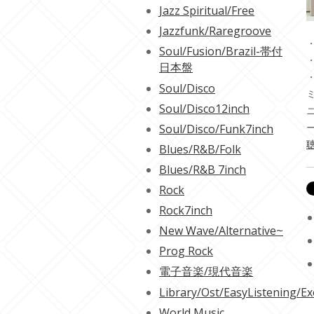
Jazz Spiritual/Free
Jazzfunk/Raregroove
・
Soul/Fusion/Brazil-帯付
・
日本盤
Soul/Disco
Soul/Disco12inch
Soul/Disco/Funk7inch
聴
Blues/R&B/Folk
Blues/R&B 7inch
Rock
Rock7inch
New Wave/Alternative~
Prog Rock
電子音楽/現代音楽
Library/Ost/EasyListening/Ex
World Music