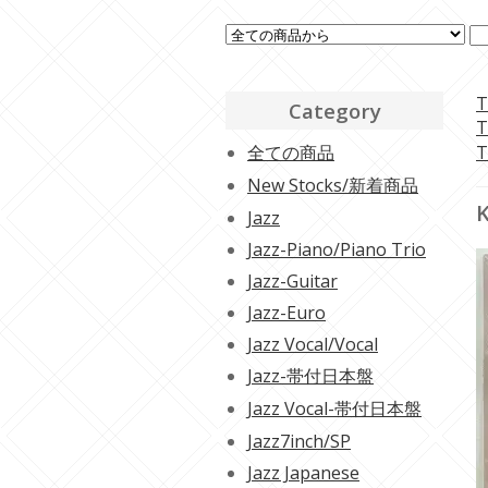
T
Category
T
全ての商品
T
New Stocks/新着商品
K
Jazz
Jazz-Piano/Piano Trio
Jazz-Guitar
Jazz-Euro
Jazz Vocal/Vocal
Jazz-帯付日本盤
Jazz Vocal-帯付日本盤
Jazz7inch/SP
Jazz Japanese