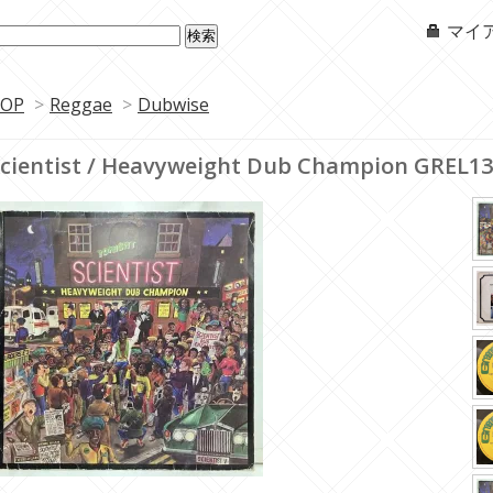
マイ
OP
>
Reggae
>
Dubwise
cientist / Heavyweight Dub Champion GREL13