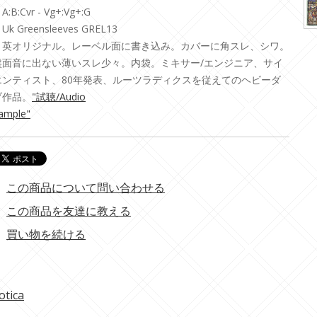
A:B:Cvr - Vg+:Vg+:G
Uk Greensleeves GREL13
・英オリジナル。レーベル面に書き込み。カバーに角スレ、シワ。
盤面音に出ない薄いスレ少々。内袋。ミキサー/エンジニア、サイ
エンティスト、80年発表、ルーツラディクスを従えてのヘビーダ
ブ作品。
"試聴/Audio
ample"
この商品について問い合わせる
この商品を友達に教える
買い物を続ける
otica