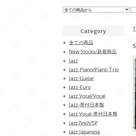
T
Category
全ての商品
S
New Stocks/新着商品
Jazz
Jazz-Piano/Piano Trio
Jazz-Guitar
Jazz-Euro
Jazz Vocal/Vocal
Jazz-帯付日本盤
Jazz Vocal-帯付日本盤
Jazz7inch/SP
Jazz Japanese