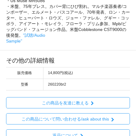
・Us Muse MR5086
・米盤、75年プレス。カバー背にひび割れ。マルチ楽器奏者/コ
ンポーザー、エルメート・パスコアール、70年発表、ロン・カー
ター、ヒューバート・ロウズ、ジョー・ファレル、グギー・コッ
ポラ、アイアート・モレイラ、フローラ・プリム参加、Mpb/ビ
ッグバンド・フュージョン作品。米盤Cobblestone CST9000の
後発盤。
"試聴/Audio
Sample"
その他の詳細情報
販売価格
14,800円(税込)
型番
260220br2
この商品を友達に教える
この商品について問い合わせる/ask about this
返品について