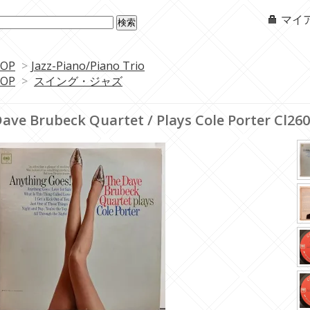
マイ
OP
>
Jazz-Piano/Piano Trio
OP
>
スイング・ジャズ
ave Brubeck Quartet / Plays Cole Porter Cl26