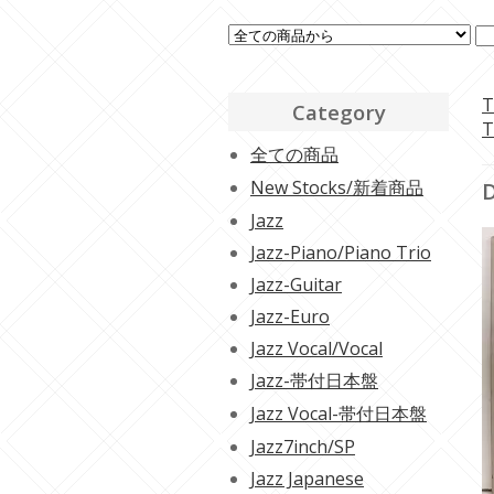
T
Category
T
全ての商品
New Stocks/新着商品
D
Jazz
Jazz-Piano/Piano Trio
Jazz-Guitar
Jazz-Euro
Jazz Vocal/Vocal
Jazz-帯付日本盤
Jazz Vocal-帯付日本盤
Jazz7inch/SP
Jazz Japanese