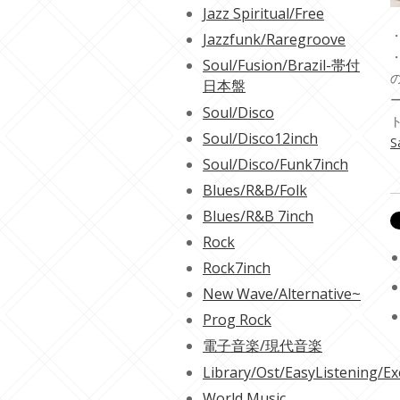
Jazz Spiritual/Free
・
Jazzfunk/Raregroove
Soul/Fusion/Brazil-帯付
日本盤
Soul/Disco
Soul/Disco12inch
S
Soul/Disco/Funk7inch
Blues/R&B/Folk
Blues/R&B 7inch
Rock
Rock7inch
New Wave/Alternative~
Prog Rock
電子音楽/現代音楽
Library/Ost/EasyListening/Ex
World Music