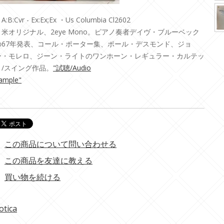
A:B:Cvr - Ex:Ex;Ex ・Us Columbia Cl2602
・米オリジナル、2eye Mono。ピアノ奏者デイヴ・ブルーベック
の67年発表、コール・ポーター集、ポール・デスモンド、ジョ
ー・モレロ、ジーン・ライトのワンホーン・レギュラー・カルテッ
ト/スイング作品。
"試聴/Audio
ample"
この商品について問い合わせる
この商品を友達に教える
買い物を続ける
otica