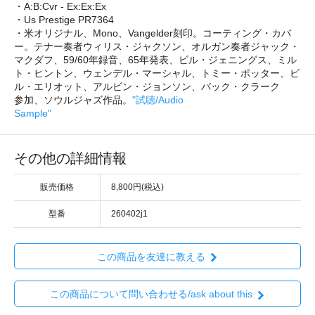
・A:B:Cvr - Ex:Ex:Ex
・Us Prestige PR7364
・米オリジナル、Mono、Vangelder刻印。コーティング・カバ
ー。テナー奏者ウィリス・ジャクソン、オルガン奏者ジャック・
マクダフ、59/60年録音、65年発表、ビル・ジェニングス、ミル
ト・ヒントン、ウェンデル・マーシャル、トミー・ポッター、ビ
ル・エリオット、アルビン・ジョンソン、バック・クラーク
参加、ソウルジャズ作品。
"試聴/Audio
Sample"
その他の詳細情報
販売価格
8,800円(税込)
型番
260402j1
この商品を友達に教える
この商品について問い合わせる/ask about this