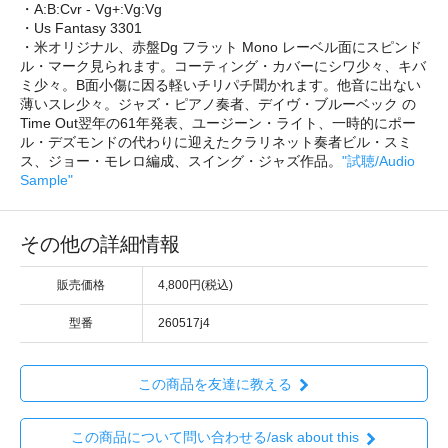
・A:B:Cvr - Vg+:Vg:Vg
・Us Fantasy 3301
・米オリジナル、赤盤Dg フラット Mono レーベル面にスピンド
ル・マーク見られます。コーティング・カバーにシワ少々、キバ
ミ少々。B面小傷に因る軽いチリパチ聞かれます。他音に出ない
薄いスレ少々。ジャズ・ピアノ奏者、デイヴ・ブルーベック の
Time Out翌年の61年発表、ユージーン・ライト、一時的にポー
ル・デズモンドの代わりに迎えたクラリネット奏者ビル・スミ
ス、ジョー・モレロ編成、スイング・ジャズ作品。
"試聴/Audio
Sample"
その他の詳細情報
販売価格
4,800円(税込)
型番
260517j4
この商品を友達に教える
この商品について問い合わせる/ask about this