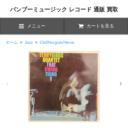
バンブーミュージック レコード 通販 買取
メニュー
カートを見る
ホーム
>
Jazz
>
Clef/Norgran/Verve