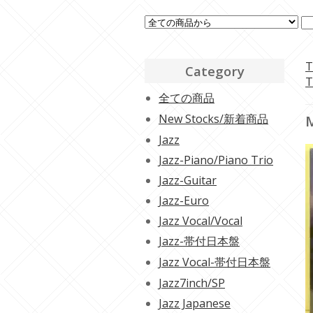
T
Category
T
全ての商品
New Stocks/新着商品
M
Jazz
Jazz-Piano/Piano Trio
Jazz-Guitar
Jazz-Euro
Jazz Vocal/Vocal
Jazz-帯付日本盤
Jazz Vocal-帯付日本盤
Jazz7inch/SP
Jazz Japanese