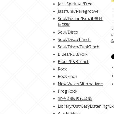
Jazz Spiritual/Free
・
Jazzfunk/Raregroove
・
Soul/Fusion/Brazil-帯付
日本盤
Soul/Disco
Soul/Disco12inch
S
Soul/Disco/Funk7inch
Blues/R&B/Folk
Blues/R&B 7inch
Rock
Rock7inch
New Wave/Alternative~
Prog Rock
電子音楽/現代音楽
Library/Ost/EasyListening/Ex
World Music