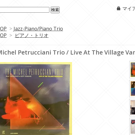
マイ
OP
>
Jazz-Piano/Piano Trio
OP
>
ピアノ・トリオ
ichel Petrucciani Trio / Live At The Village 