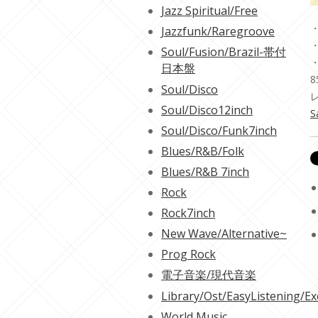
Jazz Spiritual/Free
・
Jazzfunk/Raregroove
・
Soul/Fusion/Brazil-帯付
日本盤
Soul/Disco
Soul/Disco12inch
S
Soul/Disco/Funk7inch
Blues/R&B/Folk
Blues/R&B 7inch
Rock
Rock7inch
New Wave/Alternative~
Prog Rock
電子音楽/現代音楽
Library/Ost/EasyListening/Ex
World Music