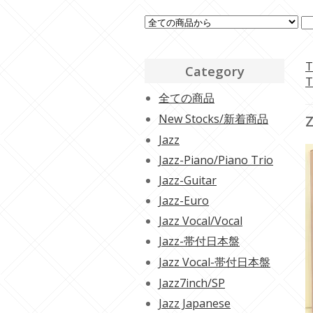
T
Category
T
全ての商品
New Stocks/新着商品
Z
Jazz
Jazz-Piano/Piano Trio
Jazz-Guitar
Jazz-Euro
Jazz Vocal/Vocal
Jazz-帯付日本盤
Jazz Vocal-帯付日本盤
Jazz7inch/SP
Jazz Japanese