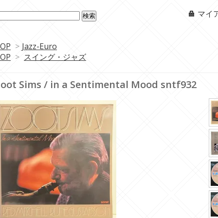
マイ
OP
>
Jazz-Euro
OP
>
スイング・ジャズ
oot Sims / in a Sentimental Mood sntf932