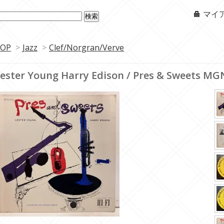
マイ
OP
>
Jazz
>
Clef/Norgran/Verve
ester Young Harry Edison / Pres & Sweets MG