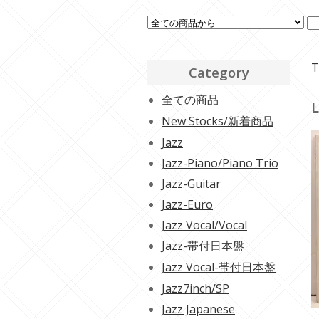
T
Category
全ての商品
L
New Stocks/新着商品
Jazz
Jazz-Piano/Piano Trio
Jazz-Guitar
Jazz-Euro
Jazz Vocal/Vocal
Jazz-帯付日本盤
Jazz Vocal-帯付日本盤
Jazz7inch/SP
Jazz Japanese