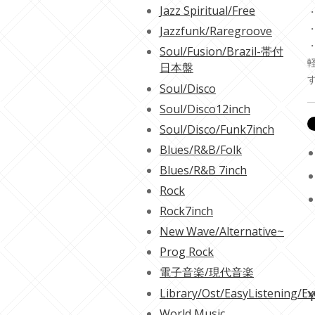
Jazz Spiritual/Free
・
・
Jazzfunk/Raregroove
・
Soul/Fusion/Brazil-帯付
日本盤
Soul/Disco
Soul/Disco12inch
Soul/Disco/Funk7inch
Blues/R&B/Folk
Blues/R&B 7inch
Rock
Rock7inch
New Wave/Alternative~
Prog Rock
電子音楽/現代音楽
Library/Ost/EasyListening/Ex
Y
World Music