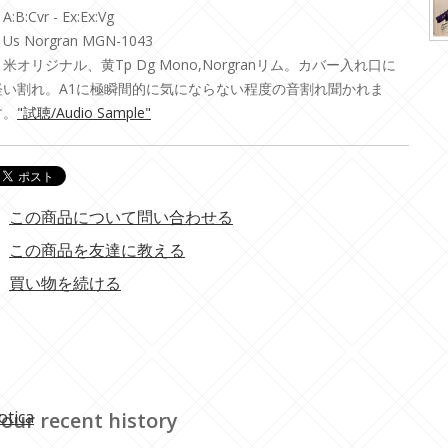
A:B:Cvr - Ex:Ex:Vg
Us Norgran MGN-1043
米オリジナル、黄Tp Dg Mono,Norgranリム。カバー入れ口に
軽い割れ。A1に極瞬間的に気にならない程度の音割れ聞かれま
す。
"試聴/Audio Sample"
この商品について問い合わせる
この商品を友達に教える
買い物を続ける
otica
our recent history