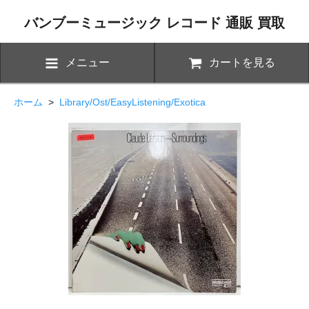
バンブーミュージック レコード 通販 買取
メニュー
カートを見る
ホーム
>
Library/Ost/EasyListening/Exotica