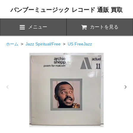
バンブーミュージック レコード 通販 買取
メニュー
カートを見る
ホーム
>
Jazz Spiritual/Free
>
US FreeJazz