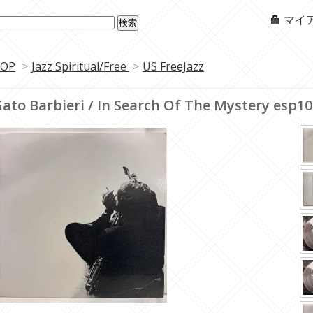
マイ
OP
>
Jazz Spiritual/Free
>
US FreeJazz
ato Barbieri / In Search Of The Mystery esp1