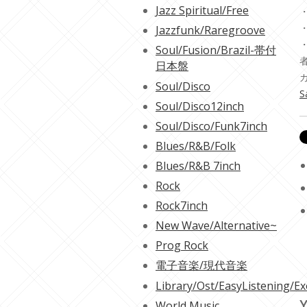
Jazz Spiritual/Free
・
・
Jazzfunk/Raregroove
Soul/Fusion/Brazil-帯付
日本盤
Soul/Disco
S
Soul/Disco12inch
Soul/Disco/Funk7inch
Blues/R&B/Folk
Blues/R&B 7inch
Rock
Rock7inch
New Wave/Alternative~
Prog Rock
電子音楽/現代音楽
Library/Ost/EasyListening/Ex
Y
World Music