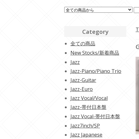
T
Category
全ての商品
G
New Stocks/新着商品
Jazz
Jazz-Piano/Piano Trio
Jazz-Guitar
Jazz-Euro
Jazz Vocal/Vocal
Jazz-帯付日本盤
Jazz Vocal-帯付日本盤
Jazz7inch/SP
Jazz Japanese