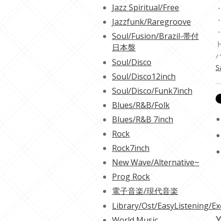
Jazz Spiritual/Free
・
・
Jazzfunk/Raregroove
Soul/Fusion/Brazil-帯付
日本盤
Soul/Disco
S
Soul/Disco12inch
Soul/Disco/Funk7inch
Blues/R&B/Folk
Blues/R&B 7inch
Rock
Rock7inch
New Wave/Alternative~
Prog Rock
電子音楽/現代音楽
Library/Ost/EasyListening/Ex
Y
World Music