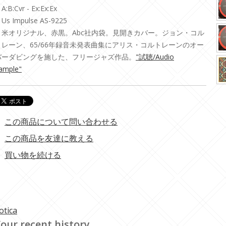
A:B:Cvr - Ex:Ex:Ex
Us Impulse AS-9225
・米オリジナル、赤黒。Abc社内袋。見開きカバー。ジョン・コル
トレーン、65/66年録音未発表曲集にアリス・コルトレーンのオー
バーダビングを施した、フリージャズ作品。
"試聴/Audio
ample"
この商品について問い合わせる
この商品を友達に教える
買い物を続ける
otica
our recent history