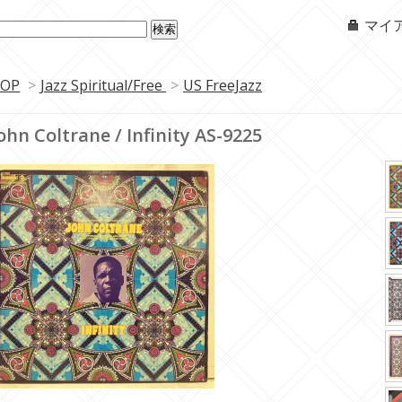
マイ
OP
>
Jazz Spiritual/Free
>
US FreeJazz
ohn Coltrane / Infinity AS-9225