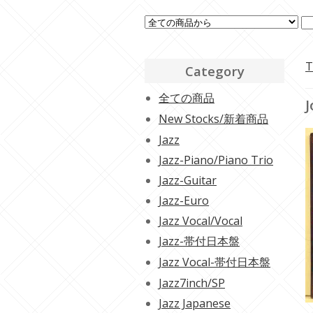
T
Category
全ての商品
J
New Stocks/新着商品
Jazz
Jazz-Piano/Piano Trio
Jazz-Guitar
Jazz-Euro
Jazz Vocal/Vocal
Jazz-帯付日本盤
Jazz Vocal-帯付日本盤
Jazz7inch/SP
Jazz Japanese