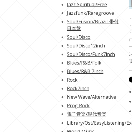
Jazz Spiritual/Free
Jazzfunk/Raregroove
・
Soul/Fusion/Brazil-帯付
・
日本盤
Soul/Disco
Soul/Disco12inch
Soul/Disco/Funk7inch
"
Blues/R&B/Folk
Blues/R&B 7inch
Rock
Rock7inch
New Wave/Alternative~
Prog Rock
電子音楽/現代音楽
Library/Ost/EasyListening/Ex
World Music