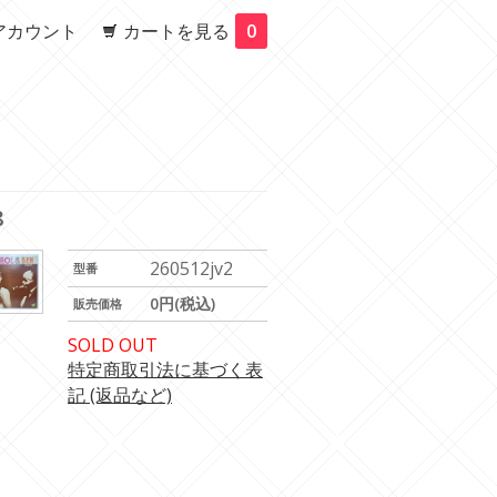
アカウント
カートを見る
0
8
260512jv2
型番
0円(税込)
販売価格
SOLD OUT
特定商取引法に基づく表
記 (返品など)