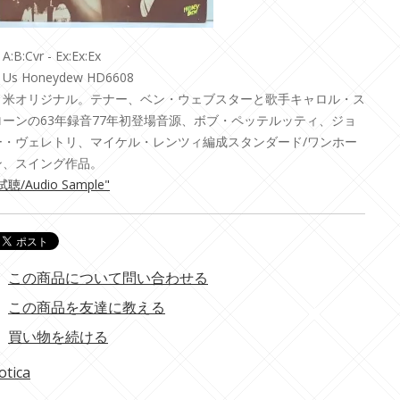
A:B:Cvr - Ex:Ex:Ex
Us Honeydew HD6608
・米オリジナル。テナー、ベン・ウェブスターと歌手キャロル・ス
ローンの63年録音77年初登場音源、ボブ・ペッテルッティ、ジョ
ー・ヴェレトリ、マイケル・レンツィ編成スタンダード/ワンホー
ン、スイング作品。
試聴/Audio Sample"
この商品について問い合わせる
この商品を友達に教える
買い物を続ける
otica