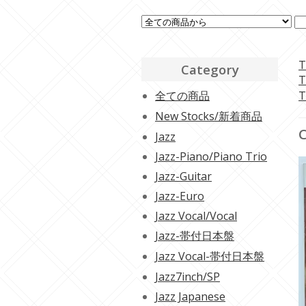
T
Category
T
全ての商品
T
New Stocks/新着商品
C
Jazz
Jazz-Piano/Piano Trio
Jazz-Guitar
Jazz-Euro
Jazz Vocal/Vocal
Jazz-帯付日本盤
Jazz Vocal-帯付日本盤
Jazz7inch/SP
Jazz Japanese