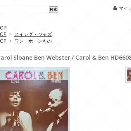
マイ
OP
OP
>
スイング・ジャズ
OP
>
ワン・ホーンもの
arol Sloane Ben Webster / Carol & Ben HD660